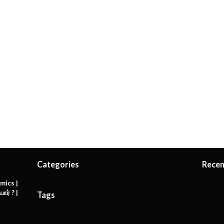
Categories
Recen
mics |
ர் ? |
Tags