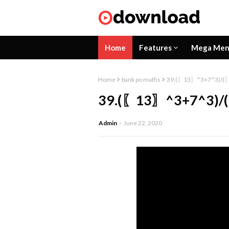
Home
Features
Mega Me
Home
bank po maths
39.(〖13〗^3+7^3)/(〖
39.(〖13〗^3+7^3)/(
Admin
June 22, 2020