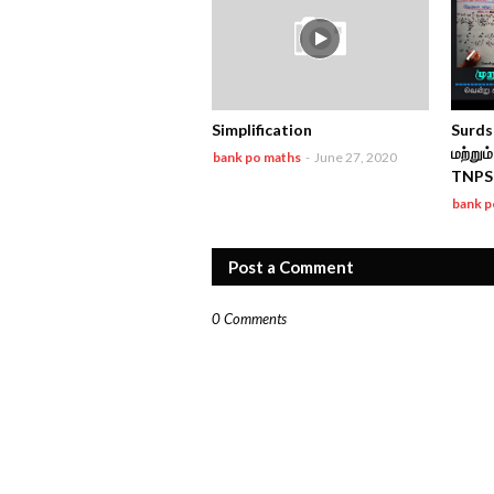
Simplification
Surds 
மற்றும
bank po maths
-
June 27, 2020
TNPS
bank p
Post a Comment
0 Comments