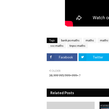
Tags
bank po maths
maths
maths 
ssc maths
tnpsc maths
Facebook
Twitter
OLDER
38.999 995/999×999= ?
Related Posts