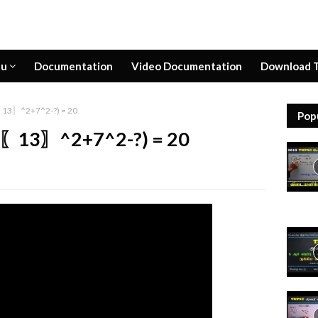
nu
Documentation
Video Documentation
Download T
13〗^2+7^2-?) = 20
Pop
〖13〗^2+7^2-?) = 20