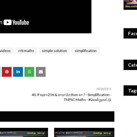
Fac
videos
rrb maths
simple solution
simplification
Cat
NEWER
Tag
40. If xyz=256 & x=y=2z then x= ? - Simplification -
TNPSC Maths - #வென்றுகாட்டு