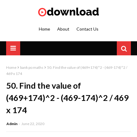
Home
About
Contact Us
Home
bank po maths
50. Find the value of (469+174)^2 - (469-174)^2 /
469 x 174
50. Find the value of
(469+174)^2 - (469-174)^2 / 469
x 174
Admin
June 22, 2020