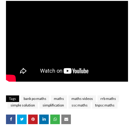
Tags
bank po maths
maths
maths videos
rrb maths
simple solution
simplification
ssc maths
tnpsc maths