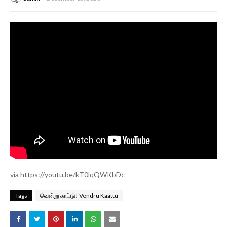
via https://youtu.be/kT0lqQWKbDc
Tags
வென்று காட்டு! Vendru Kaattu